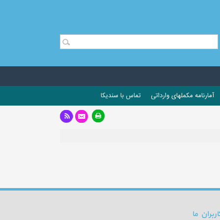
آمارنامه مکملهای وارداتی
تماس با سندیکا
اربران ما