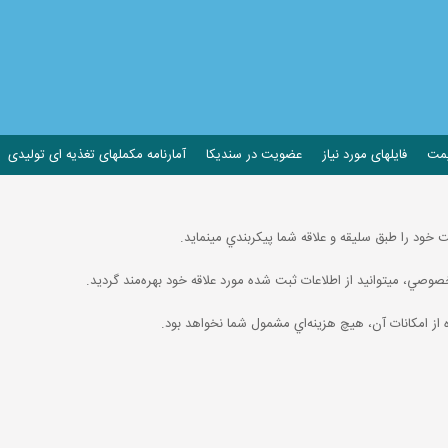
یمت
فایلهای مورد نیاز
عضویت در سندیکا
آمارنامه مکملهای تغذیه ای تولیدی
ت خود را طبق سليقه و علاقه شما پيكربندي مينمايد.
ز امكانات آن، هيچ هزينه‌اي مشمول شما نخواهد بود.