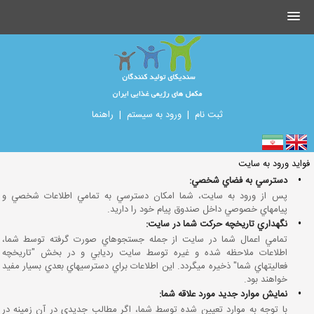
ثبت نام
|
ورود به سیستم
|
راهنما
فوايد ورود به سايت
•
دسترسي به فضاي شخصي:
پس از ورود به سايت، شما امكان دسترسي به تمامي اطلاعات شخصي و
پيامهاي خصوصي داخل صندوق پيام خود را داريد.
•
نگهداري تاريخچه حركت شما در سايت:
تمامي اعمال شما در سايت از جمله جستجوهاي صورت گرفته توسط شما،
اطلاعات ملاحظه شده و غيره توسط سايت رديابي و در بخش "تاريخچه
فعاليتهاي شما" ذخيره ميگردد. اين اطلاعات براي دسترسيهاي بعدي بسيار مفيد
خواهند بود.
•
نمايش موارد جديد مورد علاقه شما:
با توجه به موارد تعيين شده توسط شما، اگر مطالب جديدي در آن زمينه در